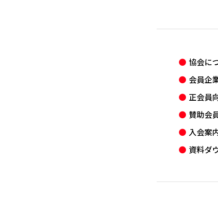
協会に
会員企
正会員
賛助会
入会案
資料ダ