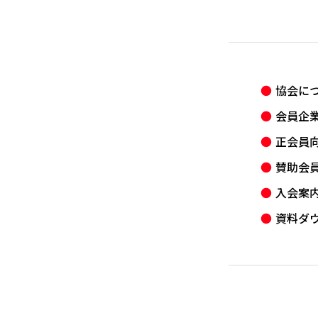
協会に
会員企
正会員
賛助会
入会案
資料ダ