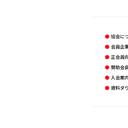
協会に
会員企
正会員
賛助会
入会案
資料ダ