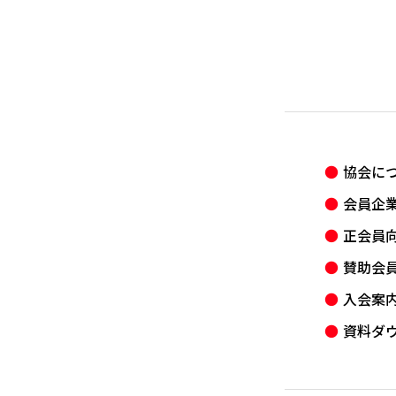
協会に
会員企
正会員
賛助会
入会案
資料ダ