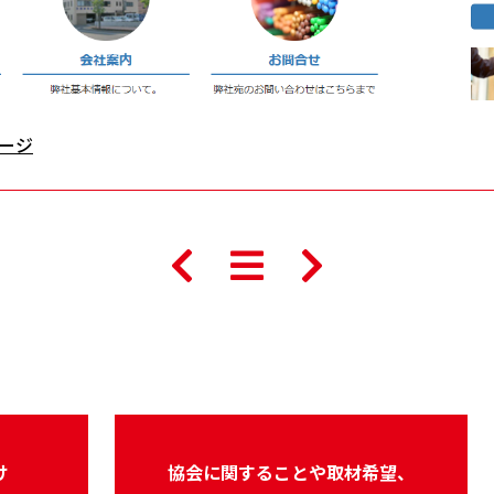
ージ
け
協会に関することや取材希望、