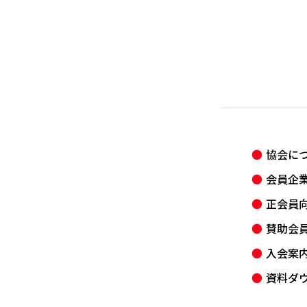
協会に
会員企
正会員
賛助会
入会案
資料ダ